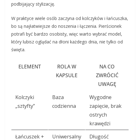
podbijający stylizację.
W praktyce wiele osób zaczyna od kolczyków i łańcuszka,
bo są najłatwiejsze do noszenia i łączenia. Pierścionek
potrafi być bardzo osobisty, więc warto wybrać model,
który lubisz oglądać na dłoni każdego dnia, nie tylko od
święta.
ELEMENT
ROLA W
NA CO
KAPSULE
ZWRÓCIĆ
UWAGĘ
Kolczyki
Baza
Wygodne
„sztyfty”
codzienna
zapięcie, brak
ostrych
krawędzi
Łańcuszek +
Uniwersalny
Długość