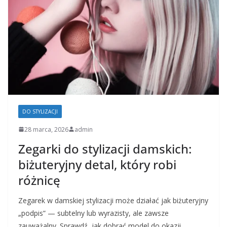
DO STYLIZACJI
28 marca, 2026
admin
Zegarki do stylizacji damskich:
biżuteryjny detal, który robi
różnicę
Zegarek w damskiej stylizacji może działać jak biżuteryjny
„podpis” — subtelny lub wyrazisty, ale zawsze
zauważalny. Sprawdź, jak dobrać model do okazji,