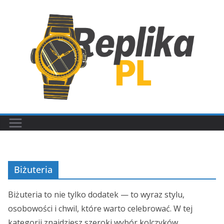
Przejdź
do
treści
Biżuteria
Biżuteria to nie tylko dodatek — to wyraz stylu,
osobowości i chwil, które warto celebrować. W tej
kategorii znajdziesz szeroki wybór kolczyków,