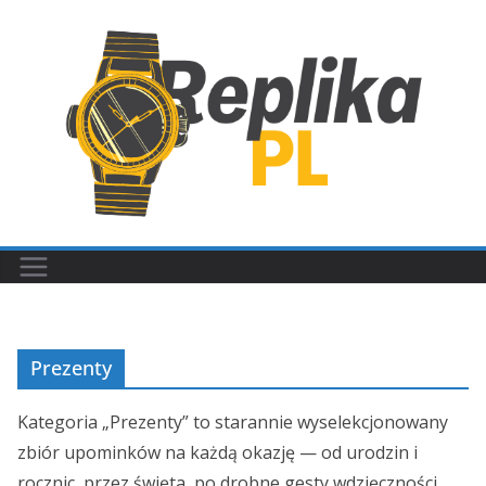
Przejdź
do
treści
Prezenty
Kategoria „Prezenty” to starannie wyselekcjonowany
zbiór upominków na każdą okazję — od urodzin i
rocznic, przez święta, po drobne gesty wdzięczności.