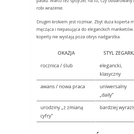
pasku. Warto też spojrzeć na to, czy obdarowany 
robi wrażenie.
Drugim krokiem jest rozmiar. Zbyt duża koperta 
męcząca i niepasująca do eleganckich mankietów. 
koperty nie wystają poza obrys nadgarstka.
OKAZJA
STYL ZEGARK
rocznica / ślub
elegancki,
klasyczny
awans / nowa praca
uniwersalny
„daily”
urodziny „z zmianą
bardziej wyrazi
cyfry”