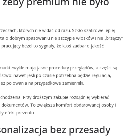
 żeby premium nie było
eczach, których nie widać od razu. Szkło szafirowe lepiej
eta o dobrym spasowaniu nie szczypie włosków i nie „brzęczy”
 pracujący bezel to sygnały, że ktoś zadbał o jakość
marki zwykle mają jasne procedury przeglądów, a części są
stwo: nawet jeśli po czasie potrzebna będzie regulacja,
 bez polowania na przypadkowe zamienniki.
ochodzenia. Przy droższym zakupie rozsądniej wybierać
t dokumentów. To zwiększa komfort obdarowanej osoby i
ły efekt prezentu.
sonalizacja bez przesady