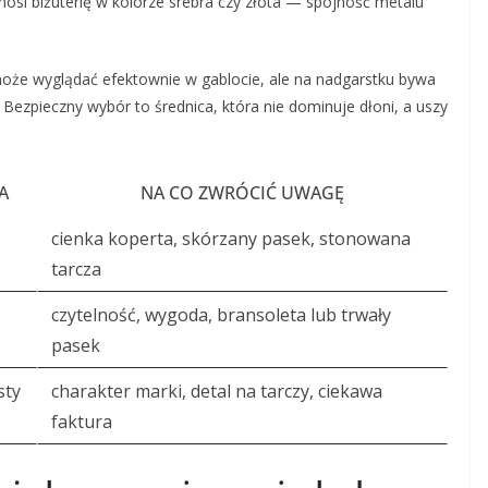
nosi biżuterię w kolorze srebra czy złota — spójność metalu
może wyglądać efektownie w gablocie, ale na nadgarstku bywa
Bezpieczny wybór to średnica, która nie dominuje dłoni, a uszy
A
NA CO ZWRÓCIĆ UWAGĘ
cienka koperta, skórzany pasek, stonowana
tarcza
czytelność, wygoda, bransoleta lub trwały
pasek
sty
charakter marki, detal na tarczy, ciekawa
faktura