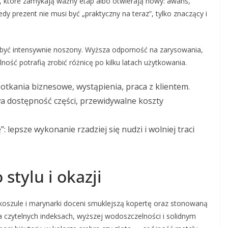
 które zamykają ważny etap albo otwierają nowy: awans,
edy prezent nie musi być „praktyczny na teraz”, tylko znaczący i
być intensywnie noszony. Wyższa odporność na zarysowania,
ność potrafią zrobić różnicę po kilku latach użytkowania.
tkania biznesowe, wystąpienia, praca z klientem.
twa dostępność części, przewidywalne koszty
 lepsze wykonanie rzadziej się nudzi i wolniej traci
stylu i okazji
 koszule i marynarki doceni smuklejszą kopertę oraz stonowaną
a czytelnych indeksach, wyższej wodoszczelności i solidnym