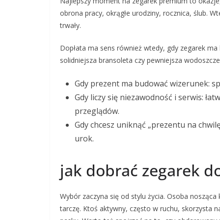
Najlepszy moment na zegarek premium to okazje,
obrona pracy, okrągłe urodziny, rocznica, ślub. Wt
trwały.
Dopłata ma sens również wtedy, gdy zegarek ma 
solidniejsza bransoleta czy pewniejsza wodoszczel
Gdy prezent ma budować wizerunek: spo
Gdy liczy się niezawodność i serwis: ła
przeglądów.
Gdy chcesz uniknąć „prezentu na chwilę”:
urok.
jak dobrać zegarek do 
Wybór zaczyna się od stylu życia. Osoba nosząca
tarczę. Ktoś aktywny, często w ruchu, skorzysta n