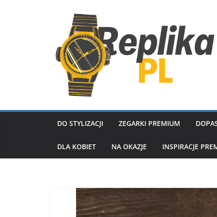
Przejdź
do
treści
DO STYLIZACJI
ZEGARKI PREMIUM
DOPAS
DLA KOBIET
NA OKAZJE
INSPIRACJE PRE