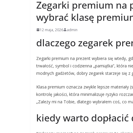
Zegarki premium na p
wybrać klasę premiu
12 maja, 2026
admin
dlaczego zegarek pre
Zegarki premium na prezent wybiera się wtedy, gdy 
trwałość, symbol i codzienna „pamiątka”, która ni
modnych gadżetów, dobry zegarek starzeje się z g
Klasa premium oznacza zwykle lepsze materiały (st
kontrolę jakości, która minimalizuje ryzyko rozc
„Zależy mi na Tobie, dlatego wybrałem coś, co ma
kiedy warto dopłacić