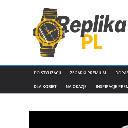
Przejdź
do
treści
DO STYLIZACJI
ZEGARKI PREMIUM
DOPAS
DLA KOBIET
NA OKAZJE
INSPIRACJE PRE