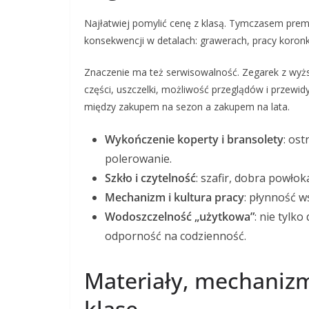
Najłatwiej pomylić cenę z klasą. Tymczasem prem
konsekwencji w detalach: grawerach, pracy koronk
Znaczenie ma też serwisowalność. Zegarek z wyższ
części, uszczelki, możliwość przeglądów i przew
między zakupem na sezon a zakupem na lata.
Wykończenie koperty i bransolety
: os
polerowanie.
Szkło i czytelność
: szafir, dobra powło
Mechanizm i kultura pracy
: płynność w
Wodoszczelność „użytkowa”
: nie tylk
odporność na codzienność.
Materiały, mechanizm 
klasę