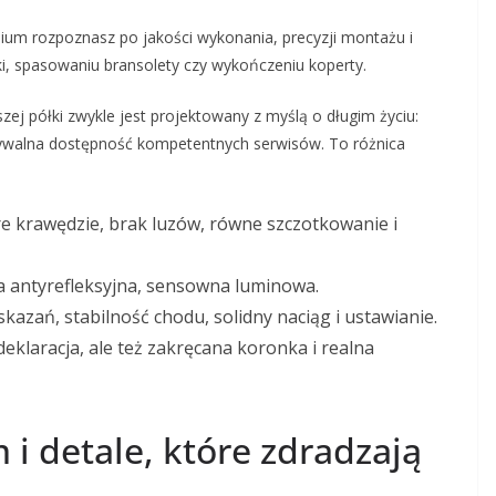
ium rozpoznasz po jakości wykonania, precyzji montażu i
i, spasowaniu bransolety czy wykończeniu koperty.
ej półki zwykle jest projektowany z myślą o długim życiu:
idywalna dostępność kompetentnych serwisów. To różnica
tre krawędzie, brak luzów, równe szczotkowanie i
ka antyrefleksyjna, sensowna luminowa.
skazań, stabilność chodu, solidny naciąg i ustawianie.
o deklaracja, ale też zakręcana koronka i realna
i detale, które zdradzają