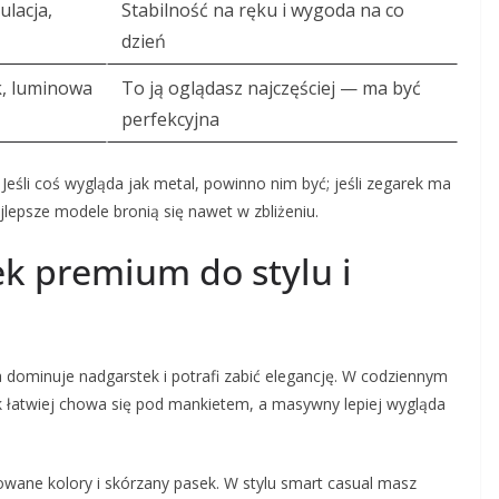
ulacja,
Stabilność na ręku i wygoda na co
dzień
k, luminowa
To ją oglądasz najczęściej — ma być
perfekcyjna
eśli coś wygląda jak metal, powinno nim być; jeśli zegarek ma
lepsze modele bronią się nawet w zbliżeniu.
k premium do stylu i
a dominuje nadgarstek i potrafi zabić elegancję. W codziennym
ek łatwiej chowa się pod mankietem, a masywny lepiej wygląda
onowane kolory i skórzany pasek. W stylu smart casual masz