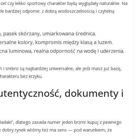
zel czy lekko sportowy charakter będą wyglądały naturalnie. Na
ele bardziej odporne: z dobrą wodoszczelnością i czytelną
za, pasek skórzany, umiarkowana średnica.
wersalne kolory, kompromis między klasą a luzem.
ocna luminowa, realna odporność na wodę i uderzenia.
 i srebro są najbardziej uniwersalne, ale jeśli masz już bazę,
harakteru bez krzyku.
utentyczność, dokumenty i
ładaki”, dlatego zasada numer jeden brzmi: kupuj z pewnego
le dobry rynek wtórny też ma sens — pod warunkiem, że