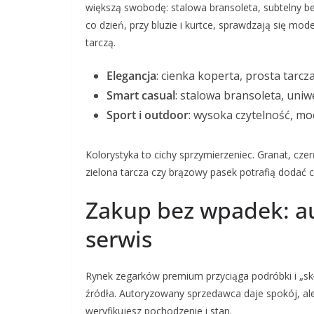
większą swobodę: stalowa bransoleta, subtelny be
co dzień, przy bluzie i kurtce, sprawdzają się mod
tarczą.
Elegancja
: cienka koperta, prosta tarc
Smart casual
: stalowa bransoleta, uni
Sport i outdoor
: wysoka czytelność, m
Kolorystyka to cichy sprzymierzeniec. Granat, czerń
zielona tarcza czy brązowy pasek potrafią dodać c
Zakup bez wpadek: a
serwis
Rynek zegarków premium przyciąga podróbki i „sk
źródła. Autoryzowany sprzedawca daje spokój, a
weryfikujesz pochodzenie i stan.