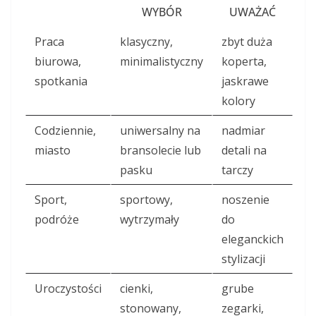
WYBÓR
UWAŻAĆ
Praca
klasyczny,
zbyt duża
biurowa,
minimalistyczny
koperta,
spotkania
jaskrawe
kolory
Codziennie,
uniwersalny na
nadmiar
miasto
bransolecie lub
detali na
pasku
tarczy
Sport,
sportowy,
noszenie
podróże
wytrzymały
do
eleganckich
stylizacji
Uroczystości
cienki,
grube
stonowany,
zegarki,