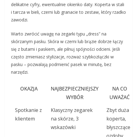
delikatne cyfry, ewentualnie okienko daty. Koperta w stali
i tarcza w bieli, czerni lub granacie to zestaw, który rzadko
zawodzi.
Warto zwrócić uwagę na zegarki typu „dress” na
skórzanym pasku. Skóra w czerni lub brązie dobrze łączy
się z butami i paskiem, ale pilnuj spójności odcieni. Jeśli
często zmieniasz stylizacje, rozważ szybkozłączki w
pasku – pozwalają podmienić pasek w minutę, bez
narzędzi.
OKAZJA
NAJBEZPIECZNIEJSZY
NA CO
WYBÓR
UWAŻAĆ
Spotkanie z
Klasyczny zegarek
Zbyt duża
klientem
na skórze, 3
koperta,
wskazówki
błyszczące
ozdoby