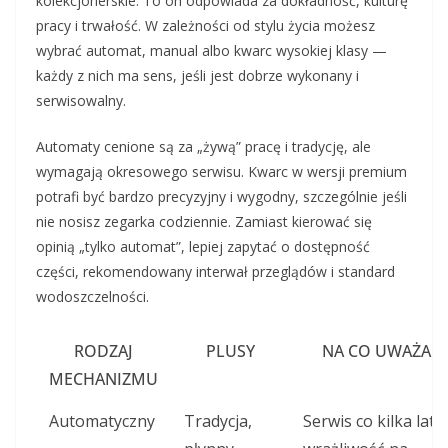
kolekcjonerskie. To on odpowiada za dokładność, kulturę
pracy i trwałość. W zależności od stylu życia możesz
wybrać automat, manual albo kwarc wysokiej klasy —
każdy z nich ma sens, jeśli jest dobrze wykonany i
serwisowalny.
Automaty cenione są za „żywą” pracę i tradycję, ale
wymagają okresowego serwisu. Kwarc w wersji premium
potrafi być bardzo precyzyjny i wygodny, szczególnie jeśli
nie nosisz zegarka codziennie. Zamiast kierować się
opinią „tylko automat”, lepiej zapytać o dostępność
części, rekomendowany interwał przeglądów i standard
wodoszczelności.
RODZAJ
PLUSY
NA CO UWAŻAĆ
MECHANIZMU
Automatyczny
Tradycja,
Serwis co kilka lat,