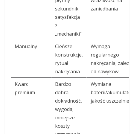
płynny
wrażliwość na
sekundnik,
zaniedbania
satysfakcja
z
„mechaniki”
Manualny
Cieńsze
Wymaga
konstrukcje,
regularnego
rytuał
nakręcania, zależy
nakręcania
od nawyków
Kwarc
Bardzo
Wymiana
premium
dobra
baterii/akumulator
dokładność,
jakość uszczelnień
wygoda,
mniejsze
koszty