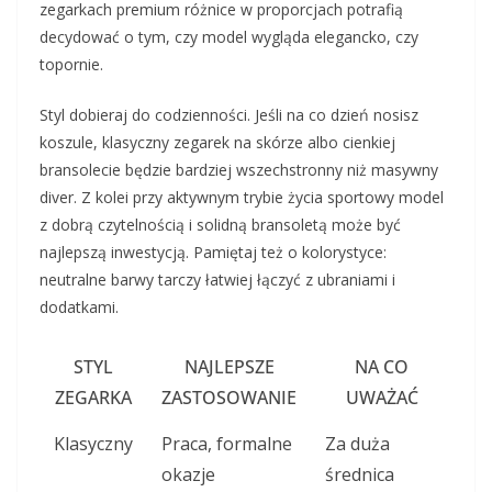
zegarkach premium różnice w proporcjach potrafią
decydować o tym, czy model wygląda elegancko, czy
topornie.
Styl dobieraj do codzienności. Jeśli na co dzień nosisz
koszule, klasyczny zegarek na skórze albo cienkiej
bransolecie będzie bardziej wszechstronny niż masywny
diver. Z kolei przy aktywnym trybie życia sportowy model
z dobrą czytelnością i solidną bransoletą może być
najlepszą inwestycją. Pamiętaj też o kolorystyce:
neutralne barwy tarczy łatwiej łączyć z ubraniami i
dodatkami.
STYL
NAJLEPSZE
NA CO
ZEGARKA
ZASTOSOWANIE
UWAŻAĆ
Klasyczny
Praca, formalne
Za duża
okazje
średnica