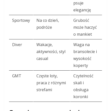
psuje
elegancję
Sportowy
Na co dzień,
Grubość
podróże
może haczyć
o mankiet
Diver
Wakacje,
Waga na
aktywności, styl
bransolecie i
casual
wysokość
koperty
GMT
Częste loty,
Czytelność
praca z różnymi
skali i
strefami
obsługa
koronki