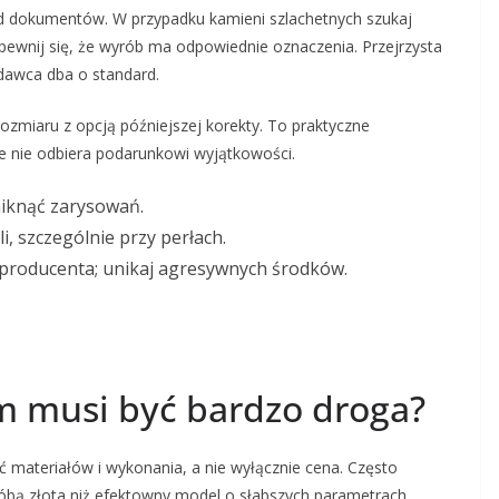
od dokumentów. W przypadku kamieni szlachetnych szukaj
 upewnij się, że wyrób ma odpowiednie oznaczenia. Przejrzysta
edawca dba o standard.
ozmiaru z opcją późniejszej korekty. To praktyczne
ie nie odbiera podarunkowi wyjątkowości.
niknąć zarysowań.
li, szczególnie przy perłach.
i producenta; unikaj agresywnych środków.
m musi być bardzo droga?
 materiałów i wykonania, a nie wyłącznie cena. Często
óbą złota niż efektowny model o słabszych parametrach.