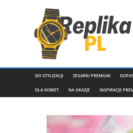
Przejdź
do
treści
DO STYLIZACJI
ZEGARKI PREMIUM
DOPAS
DLA KOBIET
NA OKAZJE
INSPIRACJE PRE