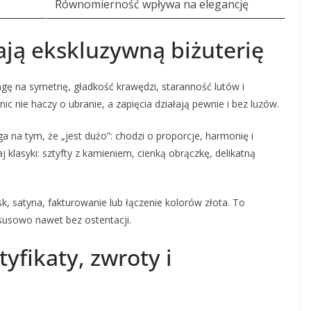
Równomierność wpływa na elegancję
ają ekskluzywną biżuterię
wagę na symetrię, gładkość krawędzi, staranność lutów i
c nie haczy o ubranie, a zapięcia działają pewnie i bez luzów.
 na tym, że „jest dużo”: chodzi o proporcje, harmonię i
 klasyki: sztyfty z kamieniem, cienką obrączkę, delikatną
k, satyna, fakturowanie lub łączenie kolorów złota. To
ksusowo nawet bez ostentacji.
yfikaty, zwroty i