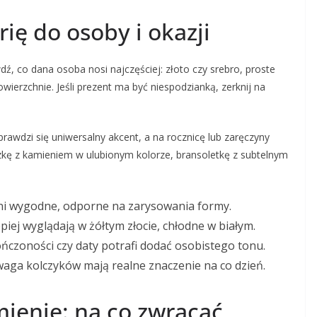
ię do osoby i okazji
ź, co dana osoba nosi najczęściej: złoto czy srebro, proste
wierzchnie. Jeśli prezent ma być niespodzianką, zerknij na
rawdzi się uniwersalny akcent, a na rocznicę lub zaręczyny
zkę z kamieniem w ulubionym kolorze, bransoletkę z subtelnym
ni wygodne, odporne na zarysowania formy.
piej wyglądają w żółtym złocie, chłodne w białym.
ńczoności czy daty potrafi dodać osobistego tonu.
 waga kolczyków mają realne znaczenie na co dzień.
mienie: na co zwracać