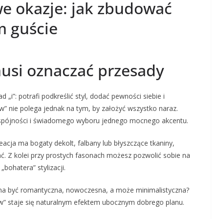
we okazje: jak zbudować
m guście
usi oznaczać przesady
 „i”: potrafi podkreślić styl, dodać pewności siebie i
” nie polega jednak na tym, by założyć wszystko naraz.
 spójności i świadomego wyboru jednego mocnego akcentu.
eacja ma bogaty dekolt, falbany lub błyszczące tkaniny,
ać. Z kolei przy prostych fasonach możesz pozwolić sobie na
„bohatera” stylizacji.
y ma być romantyczna, nowoczesna, a może minimalistyczna?
ow” staje się naturalnym efektem ubocznym dobrego planu.