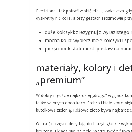
Pierścionek też potrafi zrobić efekt, zwłaszcza g
dyskretny niż kolia, a przy gestach i rozmowie pr
duże kolczyki: zrezygnuj z wyrazistego 
mocna kolia: wybierz małe kolczyki i s
pierścionek statement: postaw na mini
materiały, kolory i de
„premium”
W dobrym guście najbardziej „drogo” wygląda konse
także w innych dodatkach. Srebro i białe złoto pię
butelkową zielenią. Różowe złoto bywa najbardziej
O jakości często decydują drobiazgi: gładkie wykoń
biżuteria „układa się” na ciele. Warto zwrócić uwag