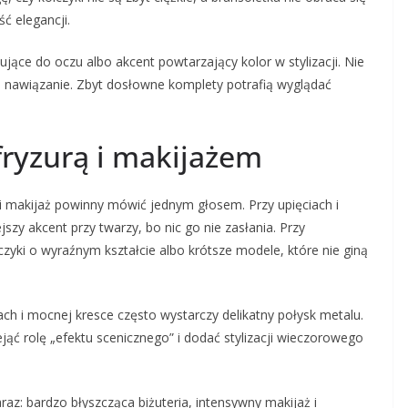
ć elegancji.
ujące do oczu albo akcent powtarzający kolor w stylizacji. Nie
ne nawiązanie. Zbyt dosłowne komplety potrafią wyglądać
 fryzurą i makijażem
y i makijaż powinny mówić jednym głosem. Przy upięciach i
szy akcent przy twarzy, bo nic go nie zasłania. Przy
zyki o wyraźnym kształcie albo krótsze modele, które nie giną
ch i mocnej kresce często wystarczy delikatny połysk metalu.
rzejąć rolę „efektu scenicznego” i dodać stylizacji wieczorowego
raz: bardzo błyszcząca biżuteria, intensywny makijaż i