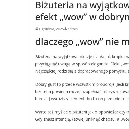
Biżuteria na wyjątko
efekt „wow” w dobry
1 grudnia, 2025
admin
dlaczego „wow” nie m
Biżuteria na wyjątkowe okazje działa jak kropka nad
przyciągnąć uwagę w sposób elegancki. Efekt „wow
Najczęściej rodzi się z dopracowanego pomysłu,
Dobry gust to przede wszystkim proporcje. Jeśli kr
biżuteria powinna raczej uzupełniać niż rywalizow
bardziej wyrazisty element, bo to on przejmie rolę 
Warto też myśleć o biżuterii jak o opowieści: cz
Gdy znasz intencję, łatwiej uniknąć chaosu, a „w