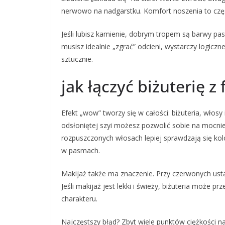
nerwowo na nadgarstku. Komfort noszenia to częś
Jeśli lubisz kamienie, dobrym tropem są barwy pas
musisz idealnie „zgrać” odcieni, wystarczy logicz
sztucznie.
jak łączyć biżuterię z
Efekt „wow” tworzy się w całości: biżuteria, włos
odsłoniętej szyi możesz pozwolić sobie na mocniej
rozpuszczonych włosach lepiej sprawdzają się kolc
w pasmach.
Makijaż także ma znaczenie. Przy czerwonych usta
Jeśli makijaż jest lekki i świeży, biżuteria może p
charakteru.
Najczęstszy błąd? Zbyt wiele punktów ciężkości na