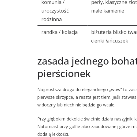
komunia /
perły, klasyczne zło
uroczystość
małe kamienie
rodzinna
randka / kolacja
biżuteria blisko twar
cienki łańcuszek
zasada jednego bohate
pierścionek
Najprostsza droga do eleganckiego „wow” to zasa
pierwsze skrzypce, a reszta jest tłem. Jeśli stawia
widoczny lub niech nie będzie go wcale.
Przy głębokim dekolcie świetnie działa naszyjnik: 
Natomiast przy golfie albo zabudowanej górze mo
dodają lekkości.