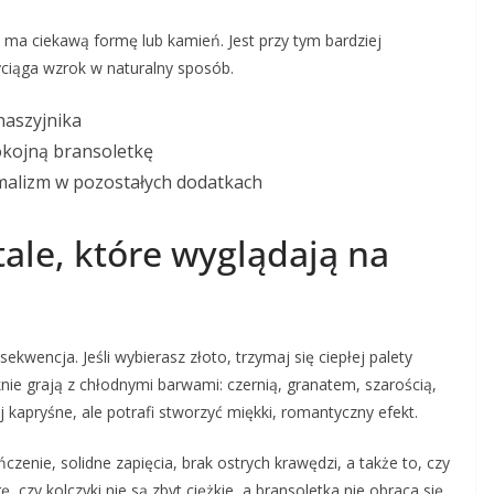
dy ma ciekawą formę lub kamień. Jest przy tym bardziej
zyciąga wzrok w naturalny sposób.
naszyjnika
pokojną bransoletkę
malizm w pozostałych dodatkach
tale, które wyglądają na
kwencja. Jeśli wybierasz złoto, trzymaj się ciepłej palety
knie grają z chłodnymi barwami: czernią, granatem, szarością,
 kapryśne, ale potrafi stworzyć miękki, romantyczny efekt.
czenie, solidne zapięcia, brak ostrych krawędzi, a także to, czy
ę, czy kolczyki nie są zbyt ciężkie, a bransoletka nie obraca się