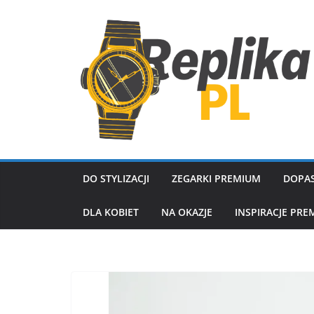
Przejdź
do
treści
DO STYLIZACJI
ZEGARKI PREMIUM
DOPAS
DLA KOBIET
NA OKAZJE
INSPIRACJE PRE