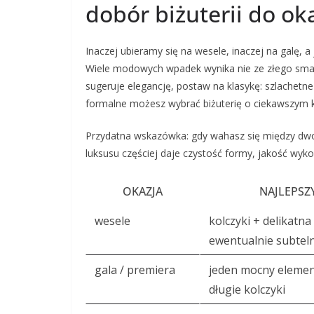
dobór biżuterii do oka
Inaczej ubieramy się na wesele, inaczej na galę, a
Wiele modowych wpadek wynika nie ze złego smaku
sugeruje elegancję, postaw na klasykę: szlachetn
formalne możesz wybrać biżuterię o ciekawszym ks
Przydatna wskazówka: gdy wahasz się między dwom
luksusu częściej daje czystość formy, jakość wyk
OKAZJA
NAJLEPSZ
wesele
kolczyki + delikatna
ewentualnie subteln
gala / premiera
jeden mocny element
długie kolczyki