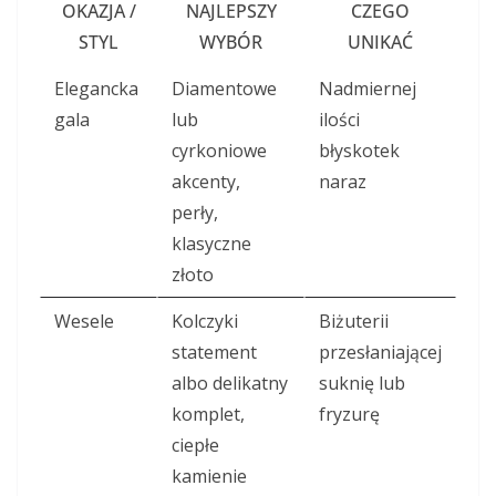
OKAZJA /
NAJLEPSZY
CZEGO
STYL
WYBÓR
UNIKAĆ
Elegancka
Diamentowe
Nadmiernej
gala
lub
ilości
cyrkoniowe
błyskotek
akcenty,
naraz
perły,
klasyczne
złoto
Wesele
Kolczyki
Biżuterii
statement
przesłaniającej
albo delikatny
suknię lub
komplet,
fryzurę
ciepłe
kamienie