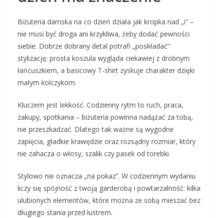
Biżuteria damska na co dzień działa jak kropka nad „i” –
nie musi być droga ani krzykliwa, żeby dodać pewności
siebie. Dobrze dobrany detal potrafi „poskładać”
stylizację: prosta koszula wygląda ciekawiej z drobnym
łańcuszkiem, a basicowy T-shirt zyskuje charakter dzięki
małym kolczykom.
Kluczem jest lekkość. Codzienny rytm to ruch, praca,
zakupy, spotkania – biżuteria powinna nadążać za tobą,
nie przeszkadzać. Dlatego tak ważne są wygodne
zapięcia, gładkie krawędzie oraz rozsądny rozmiar, który
nie zahacza o włosy, szalik czy pasek od torebki.
Stylowo nie oznacza „na pokaz”. W codziennym wydaniu
liczy się spójność z twoją garderobą i powtarzalność: kilka
ulubionych elementów, które można ze sobą mieszać bez
długiego stania przed lustrem.