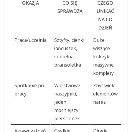
OKAZJA
CO SIĘ
CZEGO
SPRAWDZA
UNIKAĆ
NA CO
DZIEŃ
Praca/uczelnia
Sztyfty, cienki
Duże
łańcuszek,
wiszące
subtelna
kolczyki,
bransoletka
masywne
komplety
Spotkanie po
Warstwowe
Zbyt wiele
pracy
naszyjniki,
elementów
jeden
naraz
mocniejszy
pierścionek
Aktywny dzień
Gładkie
Długie