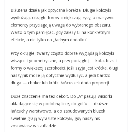
Biżuteria działa jak optyczna korekta. Długie kolczyki
wydłużają, okrągłe formy zmiękczają rysy, a masywne
elementy przyciągają uwagę do wybranego obszaru.
Warto o tym pamiętać, gdy zależy Ci na konkretnym
efekcie, a nie tylko na „ładnym dodatku”.
Przy okrągłej twarzy często dobrze wyglądają kolczyki
wiszące i geometryczne, a przy pociągłej — koła, łezki i
formy o większej szerokości. Jeśli szyja jest krótka, długi
naszyjnik może ją optycznie wydłużyć, a jeśli bardzo
długa — choker lub krótki łańcuszek doda proporcji.
Duże znaczenie ma też dekolt. Do „V” pasują wisiorki
układające się w podobną linię, do golfu — dłuższe
łańcuchy warstwowo, a do zabudowanych bluzek
świetnie grają wyraziste kolczyki, gdy naszyjnik
zostawiasz w szufladzie.