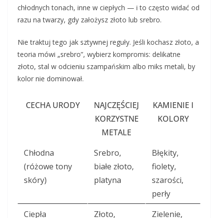
chłodnych tonach, inne w ciepłych — i to często widać od
razu na twarzy, gdy założysz złoto lub srebro.
Nie traktuj tego jak sztywnej reguły. Jeśli kochasz złoto, a
teoria mówi „srebro”, wybierz kompromis: delikatne
złoto, stal w odcieniu szampańskim albo miks metali, by
kolor nie dominował.
CECHA URODY
NAJCZĘŚCIEJ
KAMIENIE I
KORZYSTNE
KOLORY
METALE
Chłodna
Srebro,
Błękity,
(różowe tony
białe złoto,
fiolety,
skóry)
platyna
szarości,
perły
Ciepła
Złoto,
Zielenie,